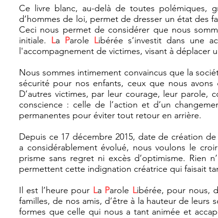
Ce livre blanc, au-delà de toutes polémiques, 
d’hommes de loi, permet de dresser un état des fait
Ceci nous permet de considérer que nous somme
initiale.
L
a
P
arole
L
ibérée s’investit dans une ac
l'accompagnement de victimes, visant à déplacer un
Nous sommes intimement convaincus que la société 
sécurité pour nos enfants, ceux que nous avons ét
D’autres victimes, par leur courage, leur parole, 
conscience : celle de l’action et d’un changement
permanentes pour éviter tout retour en arrière.
Depuis ce 17 décembre 2015, date de création d
a considérablement évolué, nous voulons le croire
prisme sans regret ni excès d’optimisme. Rien n’
permettent cette indignation créatrice qui faisait t
Il est l’heure pour
L
a
P
arole
L
ibérée, pour nous, 
familles, de nos amis, d’être à la hauteur de leurs
formes que celle qui nous a tant animée et accap